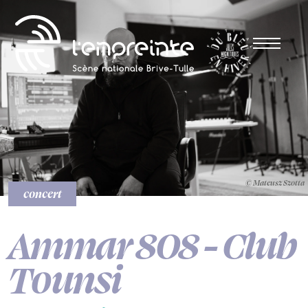
© Mateusz Szotta
concert
Ammar 808 - Club
Tounsi