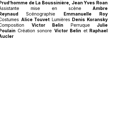
Prud’homme de La Boussinière, Jean Yves Roan
Assistante mise en scène
Ambre
Reynaud
Scénographie
Emmanuelle Roy
Costumes
Alice Touvet
Lumières
Denis Koransky
Composition
Victor Belin
Perruque
Julie
Poulain
Création sonore
Victor Belin
et
Raphael
Aucler