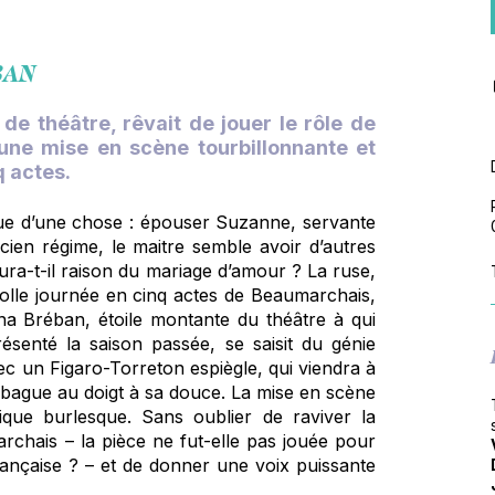
BAN
e théâtre, rêvait de jouer le rôle de
 une mise en scène tourbillonnante et
q actes.
que d’une chose : épouser Suzanne, servante
ien régime, le maitre semble avoir d’autres
 aura-t-il raison du mariage d’amour ? La ruse,
 folle journée en cinq actes de Beaumarchais,
na Bréban, étoile montante du théâtre à qui
résenté la saison passée, se saisit du génie
c un Figaro-Torreton espiègle, qui viendra à
a bague au doigt à sa douce. La mise en scène
que burlesque. Sans oublier de raviver la
archais – la pièce ne fut-elle pas jouée pour
 française ? – et de donner une voix puissante