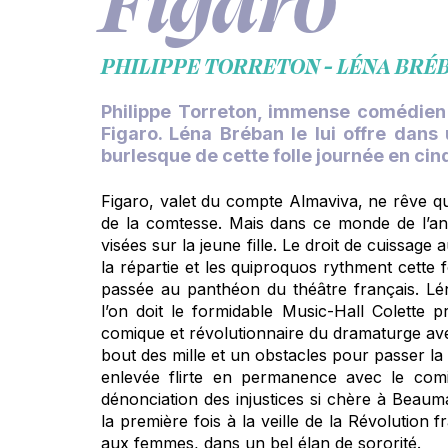
PHILIPPE TORRETON - LÉNA BRÉ
Philippe Torreton, immense comédien d
Figaro. Léna Bréban le lui offre dans
burlesque de cette folle journée en cin
Figaro, valet du compte Almaviva, ne rêve 
de la comtesse. Mais dans ce monde de l’anc
visées sur la jeune fille. Le droit de cuissage
la répartie et les quiproquos rythment cette
passée au panthéon du théâtre français. Lé
l’on doit le formidable Music-Hall Colette p
comique et révolutionnaire du dramaturge ave
bout des mille et un obstacles pour passer l
enlevée flirte en permanence avec le comi
dénonciation des injustices si chère à Beaum
la première fois à la veille de la Révolution
aux femmes, dans un bel élan de sororité.