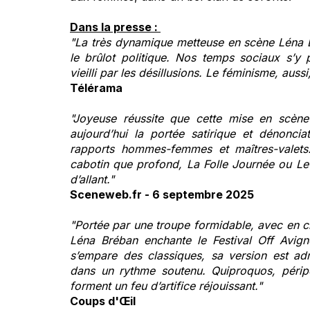
Dans la presse :
"La très dynamique metteuse en scène Léna Br
le brûlot politique. Nos temps sociaux s’y 
vieilli par les désillusions. Le féminisme, auss
Télérama
"Joyeuse réussite que cette mise en scène
aujourd’hui la portée satirique et dénonci
rapports hommes-femmes et maîtres-valets
cabotin que profond, La Folle Journée ou Le 
d’allant."
Sceneweb.fr - 6 septembre 2025
"Portée par une troupe formidable, avec en ch
Léna Bréban enchante le Festival Off Avign
s’empare des classiques, sa version est adm
dans un rythme soutenu. Quiproquos, périp
forment un feu d’artifice réjouissant."
Coups d'Œil