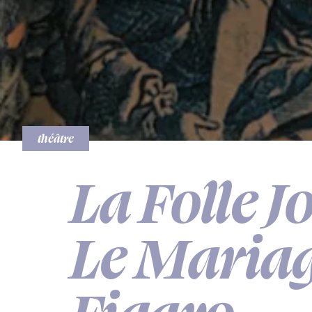
théâtre
La Folle 
Le Mariag
Figaro