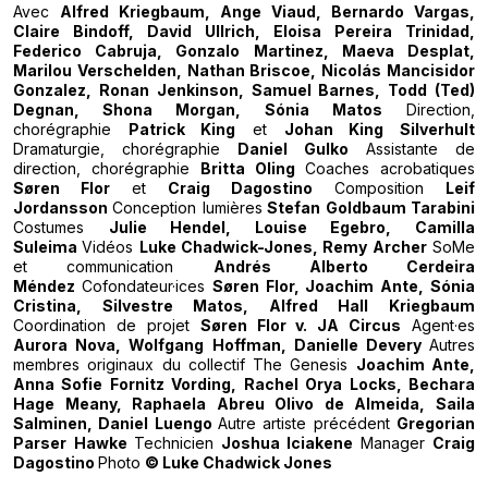
Avec
Alfred Kriegbaum, Ange Viaud, Bernardo Vargas,
Claire Bindoff, David Ullrich, Eloisa Pereira Trinidad,
Federico Cabruja, Gonzalo Martinez, Maeva Desplat,
Marilou Verschelden, Nathan Briscoe, Nicolás Mancisidor
Gonzalez, Ronan Jenkinson, Samuel Barnes, Todd (Ted)
Degnan, Shona Morgan, Sónia Matos
Direction,
chorégraphie
Patrick King
et
Johan King Silverhult
Dramaturgie, chorégraphie
Daniel Gulko
Assistante de
direction, chorégraphie
Britta Oling
Coaches acrobatiques
Søren Flor
et
Craig Dagostino
Composition
Leif
Jordansson
Conception lumières
Stefan Goldbaum Tarabin
i
Costumes
Julie Hendel, Louise Egebro, Camilla
Suleima
Vidéos
Luke Chadwick-Jones, Remy Archer
SoMe
et communication
Andrés Alberto Cerdeira
Méndez
Cofondateur·ices
Søren Flor, Joachim Ante, Sónia
Cristina, Silvestre Matos, Alfred Hall Kriegbaum
Coordination de projet
Søren Flor v. JA Circus
Agent·es
Aurora Nova, Wolfgang Hoffman, Danielle Devery
Autres
membres originaux du collectif The Genesis
Joachim Ante,
Anna Sofie Fornitz Vording, Rachel Orya Locks, Bechara
Hage Meany, Raphaela Abreu Olivo de Almeida, Saila
Salminen, Daniel Luengo
Autre artiste précédent
Gregorian
Parser Hawke
Technicien
Joshua Iciakene
Manager
Craig
Dagostino
Photo
© Luke Chadwick Jones