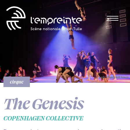
© Luke Chadwick Jones
cirque
The Genesis
COPENHAGEN COLLECTIVE