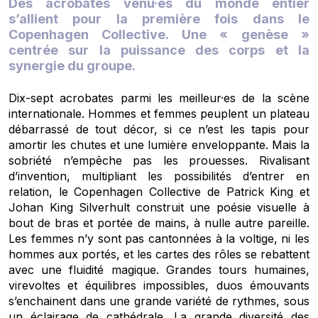
Des acrobates venu·es du monde entier
s’allient pour la première fois dans le
Copenhagen Collective. Une « genèse »
centrée sur la puissance des corps et la
synergie du groupe.
Dix-sept acrobates parmi les meilleur·es de la scène
internationale. Hommes et femmes peuplent un plateau
débarrassé de tout décor, si ce n’est les tapis pour
amortir les chutes et une lumière enveloppante. Mais la
sobriété n’empêche pas les prouesses. Rivalisant
d’invention, multipliant les possibilités d’entrer en
relation, le Copenhagen Collective de Patrick King et
Johan King Silverhult construit une poésie visuelle à
bout de bras et portée de mains, à nulle autre pareille.
Les femmes n’y sont pas cantonnées à la voltige, ni les
hommes aux portés, et les cartes des rôles se rebattent
avec une fluidité magique. Grandes tours humaines,
virevoltes et équilibres impossibles, duos émouvants
s’enchainent dans une grande variété de rythmes, sous
un éclairage de cathédrale. La grande diversité des