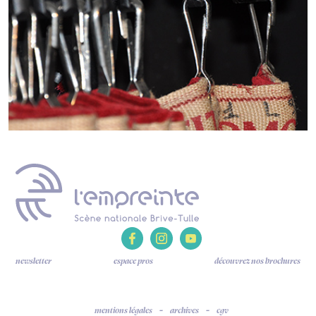
newsletter
espace pros
découvrez nos brochures
mentions légales
archives
cgv